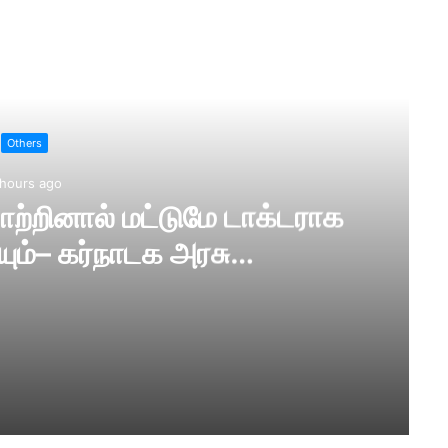
ad Next
Others
 hours ago
ாற்றினால் மட்டுமே டாக்டராக
ியும்– கர்நாடக அரசு…
க்டராக பதிவு செய்ய முடியும்– கர்நாடக அரசு…