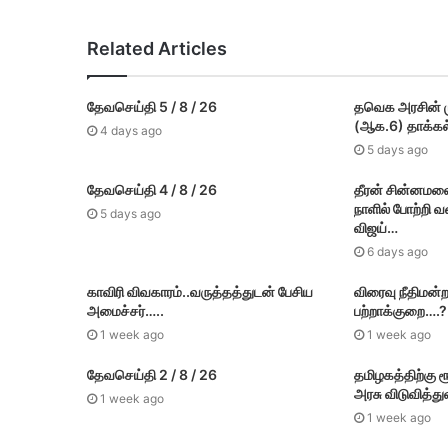
4 hours ago
Related Articles
பிரான்சிடமிருந்து 114 ரஃபேல் போர் விமானங
தேவசெய்தி 5 / 8 / 26
தவெக அரசின் மு
(ஆக.6) தாக்​கல
4 days ago
1 day ago
5 days ago
செங்குன்றம் புதிய பேருந்து நிலையத்தை மாவ
தேவசெய்தி 4 / 8 / 26
தீரன் சின்னமல
நாளில் போற்றி 
5 days ago
விஜய்…
3 days ago
6 days ago
ராகுல் M.P மவுனமாக இருப்பது ஏன்? –ரவி சங
காவிரி விவகாரம்..வருத்தத்துடன் பேசிய
விரைவு நீதிமன்ற
அமைச்சர்…..
பற்றாக்குறை….?
1 week ago
1 week ago
3 days ago
தேவசெய்தி 2 / 8 / 26
தமிழகத்திற்கு 
தஞ்சாவூர் தெற்க்கு போலீஸார் கேட்ட கேள்விக
அரசு விடுவித்து
1 week ago
1 week ago