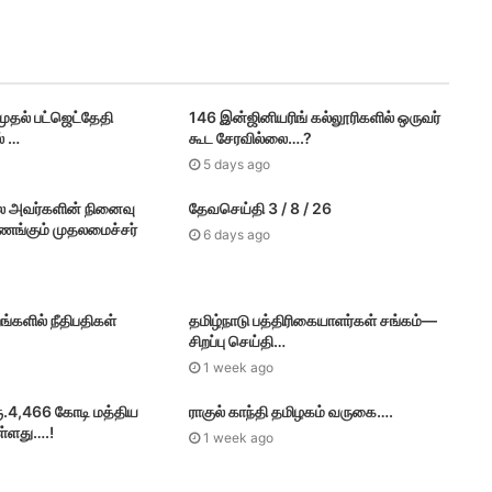
்களை வாங்கும் இந்தியா….
தல் பட்​ஜெட்தேதி
146 இன்ஜினியரிங் கல்லூரிகளில் ஒருவர்
் …
கூட சேரவில்லை….?
5 days ago
ட்ட ஆட்சியர் ஆய்வு….
ை அவர்களின் நினைவு
தேவசெய்தி 3 / 8 / 26
வணங்கும் முதலமைச்சர்
6 days ago
்கர் பிரசாத் M.P பா ஜ சாடல்…
ங்களில் நீதிபதிகள்
தமிழ்நாடு பத்திரிகையாளர்கள் சங்கம்—
சிறப்பு செய்தி…
1 week ago
ரூ.4,466 கோடி மத்திய
ராகுல் காந்தி தமிழகம் வருகை….
்கு உதயநிதி பதில்…
ள்ளது….!
1 week ago