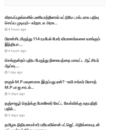
r
i
e
கிராமப்புறங்களில் பணியாற்றினால் மட்டுமே டாக்டராக பதிவு
s
செய்ய முடியும்– கர்நாடக அரசு…
4 hours ago
பிரான்சிடமிருந்து 114 ரஃபேல் போர் விமானங்களை வாங்கும்
இந்தியா….
4 hours ago
செங்குன்றம் புதிய பேருந்து நிலையத்தை மாவட்ட ஆட்சியர்
ஆய்வு….
1 day ago
ராகுல் M.P மவுனமாக இருப்பது ஏன்? –ரவி சங்கர் பிரசாத்
M.P பா ஜ சாடல்…
3 days ago
தஞ்சாவூர் தெற்க்கு போலீஸார் கேட்ட கேள்விக்கு உதயநிதி
பதில்…
3 days ago
தமி​ழ​க நிதியமைச்சர் மரியவில்சன் பட்ஜெட் அறிக்கையுடன்