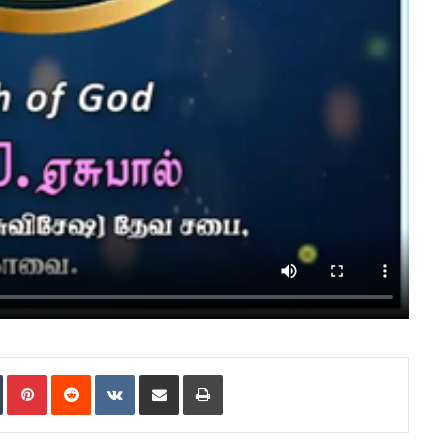
Tumblr
Pinterest
Reddit
VKontakte
Share via Email
Print