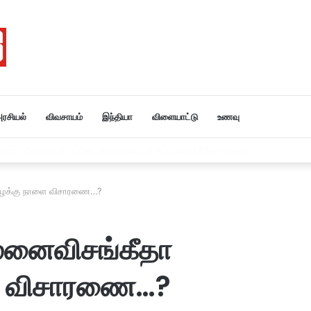
ரசியல்
விவசாயம்
இந்தியா
விளையாட்டு
உணவு
ர் அமித்ஷா தமிழகம் வருகை….
்பவழக்கு நாளை விசாரணை…?
,மனைவிசங்கீதா
ளை விசாரணை…?