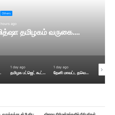
Others
 hours ago
மித்ஷா தமிழகம் வருகை….
1 day ago
1 day ago
1 day ago
/ 8 / 26
தமிழக பட்ஜெட் கூட்டத்தொடர் துவங்கியது…
தேனி மாவட்ட தவெக செய்தி…
..வருத்தத்துடன் பேசிய
விரைவு நீதிமன்றங்களில் நீதிபதிகள்