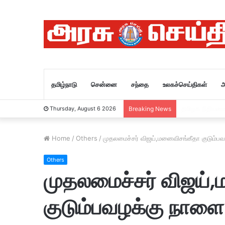
தமிழ்நாடு
சென்னை
சந்தை
உலகச்செய்திகள்
அ
மத்திய அமைச்ச
Thursday, August 6 2026
Breaking News
Home
/
Others
/
முதலமைச்சர் விஜய்,மனைவிசங்கீதா குடும
Others
முதலமைச்சர் விஜய்
குடும்பவழக்கு நா