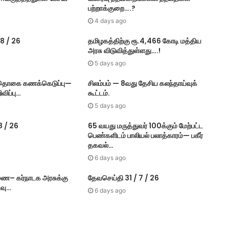
பற்றாக்குறை….?
4 days ago
8 / 26
தமிழகத்திற்கு ரூ.4,466 கோடி மத்திய
அரசு விடுவித்துள்ளது….!
5 days ago
் தொகை கணக்கெடுப்பு—
சிலம்பம் — 8வது தேசிய கலந்தாய்வுக்
விப்பு…
கூட்டம்.
5 days ago
8 / 26
65 வயது மருத்துவர் 100க்கும் மேற்பட்ட
பெண்களிடம் பாலியல் பலாத்காரம்— பகீர்
தகவல்…
6 days ago
ை– கர்​நாடக அரசுக்கு
தேவசெய்தி 31 / 7 / 26
ைவு…
6 days ago