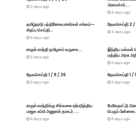
அமைச்சர்…..
3 days ago
4 days ago
தமிழ்நாடு பத்திரிகையாளர்கள் சங்கம்—
தேவசெய்தி 2 / 
சிறப்பு செய்தி…
4 days ago
4 days ago
ராகுல் காந்தி தமிழகம் வருகை….
இந்திய மக்கள
மத்திய அரசு அறி
5 days ago
5 days ago
தேவசெய்தி 1 / 8 / 26
தேவசெய்தி 1 / 
5 days ago
5 days ago
ராகுல் காந்திக்கு சிக்கலை ஏற்படுத்திய
மேகே​தாட்டு அண
பாஜக எம்பி அனுராக் தாகூர் …..
பெரும் பின்​னட
6 days ago
6 days ago