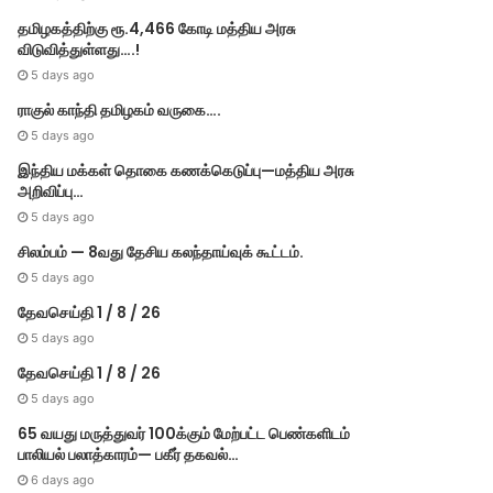
தமிழகத்திற்கு ரூ.4,466 கோடி மத்திய அரசு
விடுவித்துள்ளது….!
Others
5 days ago
10 hours ago
ராகுல் காந்தி தமிழகம் வருகை….
தேவசெய்தி 6 /
5 days ago
இந்திய மக்கள் தொகை கணக்கெடுப்பு—மத்திய அரசு
அறிவிப்பு…
5 days ago
சிலம்பம் — 8வது தேசிய கலந்தாய்வுக் கூட்டம்.
5 days ago
2 days ago
2 days ago
2 
தேவசெய்தி 5 / 8 / 26
தவெக அரசின் முதல் பட்​ஜெட்தேதி (ஆக.6) தாக்​கல் …
146 இன்ஜினியரிங் கல்லூரிகளில் ஒருவர் கூட சேரவில்லை….?
தேவசெய்தி 1 / 8 / 26
5 days ago
தேவசெய்தி 1 / 8 / 26
5 days ago
65 வயது மருத்துவர் 100க்கும் மேற்பட்ட பெண்களிடம்
பாலியல் பலாத்காரம்— பகீர் தகவல்…
6 days ago