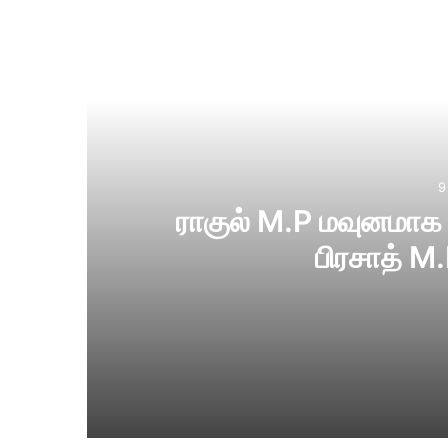
Re
9
ராகுல் M.P மவுனமாக இ
9 mins ago
ராகுல் M.P மவுனமாக இருப்பது ஏன்? –ரவி சங