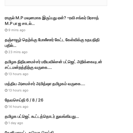
r
i
e
ராகுல் M.P மவுனமாக இருப்பது ஏன்? –ரவி சங்கர் பிரசாத்
s
M.P பா ஜ சாடல்…
9 mins ago
தஞ்சாவூர் தெற்க்கு போலீஸார் கேட்ட கேள்விக்கு உதயநிதி
பதில்…
23 mins ago
தமி​ழ​க நிதியமைச்சர் மரியவில்சன் பட்ஜெட் அறிக்கையுடன்
சட்டமன்றத்திற்கு வருகை….
13 hours ago
மத்திய அமைச்சர் அமித்ஷா தமிழகம் வருகை….
13 hours ago
தேவசெய்தி 6 / 8 / 26
14 hours ago
தமிழக பட்ஜெட் கூட்டத்தொடர் துவங்கியது…
1 day ago
தேனி மாவட்ட தவெக செய்தி…