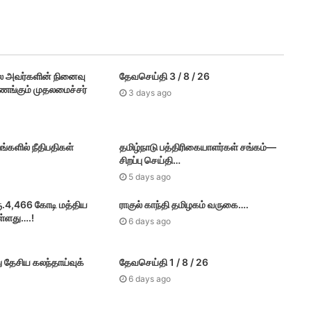
்கு உதயநிதி பதில்…
ை அவர்களின் நினைவு
தேவசெய்தி 3 / 8 / 26
வணங்கும் முதலமைச்சர்
3 days ago
அறிக்கையுடன் சட்டமன்றத்திற்கு வருகை….
ங்களில் நீதிபதிகள்
தமிழ்நாடு பத்திரிகையாளர்கள் சங்கம்—
சிறப்பு செய்தி…
5 days ago
….
ரூ.4,466 கோடி மத்திய
ராகுல் காந்தி தமிழகம் வருகை….
ள்ளது….!
6 days ago
ு தேசிய கலந்தாய்வுக்
தேவசெய்தி 1 / 8 / 26
6 days ago