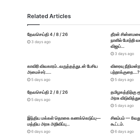
23 mins ago
Related Articles
தஞ்சாவூர் தெற்க்கு போலீஸார் கேட்ட கேள்விக
தேவசெய்தி 4 / 8 / 26
தீரன் சின்னமல
நாளில் போற்றி 
3 days ago
13 hours ago
விஜய்…
தமி​ழ​க நிதியமைச்சர் மரியவில்சன் பட்ஜெட் 
3 days ago
காவிரி விவகாரம்..வருத்தத்துடன் பேசிய
விரைவு நீதிமன்ற
அமைச்சர்…..
பற்றாக்குறை….?
5 days ago
13 hours ago
5 days ago
மத்திய அமைச்சர் அமித்ஷா தமிழகம் வருகை
தேவசெய்தி 2 / 8 / 26
தமிழகத்திற்கு 
அரசு விடுவித்து
5 days ago
5 days ago
14 hours ago
இந்திய மக்கள் தொகை கணக்கெடுப்பு—
சிலம்பம் — 8வத
தேவசெய்தி 6 / 8 / 26
மத்திய அரசு அறிவிப்பு…
கூட்டம்.
6 days ago
6 days ago