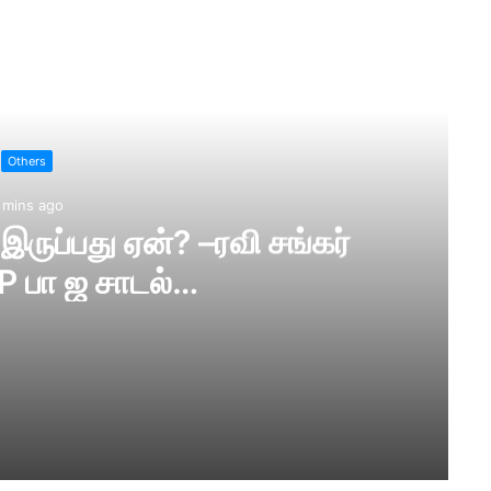
ad Next
Others
 mins ago
ருப்பது ஏன்? –ரவி சங்கர்
பிரசாத் M.P பா ஜ சாடல்…
்கர் பிரசாத் M.P பா ஜ சாடல்…