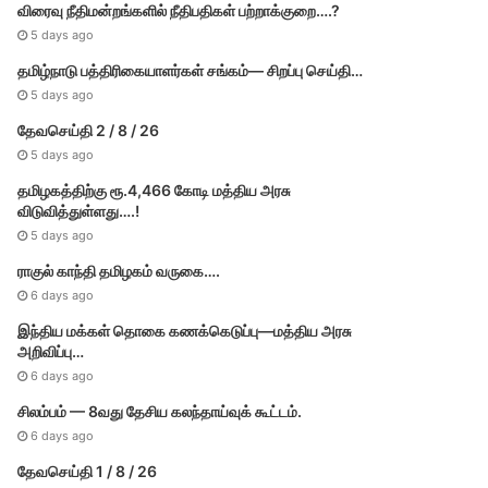
விரைவு நீதிமன்றங்களில் நீதிபதிகள் பற்றாக்குறை….?
5 days ago
தமிழ்நாடு பத்திரிகையாளர்கள் சங்கம்— சிறப்பு செய்தி…
5 days ago
தேவசெய்தி 2 / 8 / 26
5 days ago
தமிழகத்திற்கு ரூ.4,466 கோடி மத்திய அரசு
விடுவித்துள்ளது….!
5 days ago
ராகுல் காந்தி தமிழகம் வருகை….
6 days ago
இந்திய மக்கள் தொகை கணக்கெடுப்பு—மத்திய அரசு
அறிவிப்பு…
6 days ago
சிலம்பம் — 8வது தேசிய கலந்தாய்வுக் கூட்டம்.
6 days ago
தேவசெய்தி 1 / 8 / 26