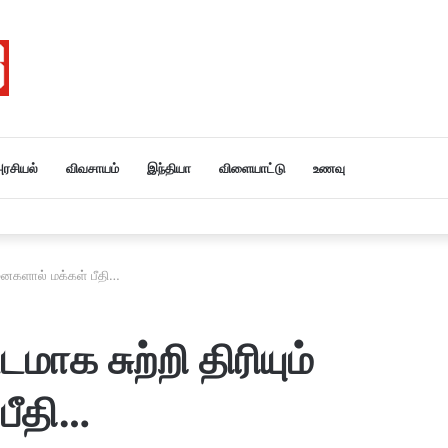
ரசியல்
விவசாயம்
இந்தியா
விளையாட்டு
உணவு
ானைகளால் மக்கள் பீதி…
ாக சுற்றி திரியும்
பீதி…