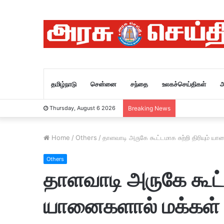
தமிழ்நாடு
சென்னை
சந்தை
உலகச்செய்திகள்
அ
Thursday, August 6 2026
Breaking News
Home
/
Others
/
தாளவாடி அருகே கூட்டமாக சுற்றி திரியும் ய
Others
தாளவாடி அருகே கூட்டம
யானைகளால் மக்கள் 