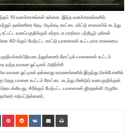
மொத்தம் 10 வனச்சரகங்கள் உள்ளன. இந்த வனச்சரகங்களில்
றும் தண்ணீரை தேடி அடிக்கடி காட்டை விட்டு சாலையில் கடந்து
ட்பட்ட வனப்பகுதிக்குள் கர்நாடக மாநிலம பந்திபூர் புலிகள்
ிடீரென 40-க்கும் மேற்பட்ட காட்டு யானைகள் கூட்டமாக சாலையை
ுதிமக்கள்பீதியடைந்துள்ளனர்.ரோட்டில் யானைகள் கூட்டம்
வந்த வாகன ஓட்டிகள் அதிர்ச்சி
சில வாகன ஓட்டிகள் தங்களது வாகனங்களில் இருந்து செல்போனில்
்கு பிறகு யானை கூட்டம் ரோட்டை கடந்து மீண்டும் வனபகுதிக்குள்
 தொடங்கியது. 40க்கும் மேற்பட்ட யானைகள் ஜீரஹள்ளி அருகே
ையினர் ஈடுபட்டுள்ளனர்.
Tumblr
Pinterest
Reddit
VKontakte
Share via Email
Print