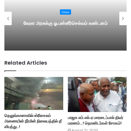
Others
கேரள அரசுக்கு ஓ.பன்னீர்செல்வம் கண்டனம்
Related Articles
தெலுங்கானாவில் ஸ்ரீசைலம்
பாஜக எம்.எல்.ஏ மாரடைப்பால் திடீர்
அணையின் நீர்மின் நிலையத்தில் தீ
மரணம்…! தொண்டர்கள் சோகம்!
விபத்து..!
August 21, 2020