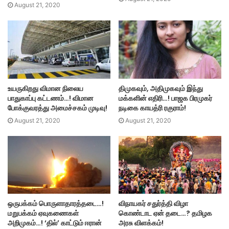
August 21, 2020
உயருகிறது விமான நிலைய
திமுகவும், அதிமுகவும் இந்து
பாதுகாப்பு கட்டணம்…! விமான
மக்களின் எதிரி…! பாஜக பிரமுகர்
போக்குவரத்து அமைச்சகம் முடிவு!
நடிகை காயத்ரி ரகுராம்!
August 21, 2020
August 21, 2020
ஒருபக்கம் பொருளாதாரத்தடை…!
விநாயகர் சதுர்த்தி விழா
மறுபக்கம் ஏவுகணைகள்
கொண்டாட ஏன் தடை…? தமிழக
அறிமுகம்…! ‘தில்’ காட்டும் ஈரான்
அரசு விளக்கம்!