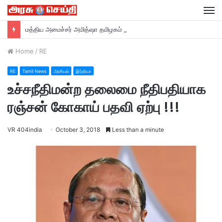
M
மத்திய அமைச்சர் அமித்ஷா தமிழகம் வருகை….
Home
/
RE
RE
Tamil News
அரசியல்
இந்தியா
உச்சநீதிமன்ற தலைமை நீதிபதியாக
ரஞ்சன் கோகாய் பதவி ஏற்பு !!!
VR 404india
October 3, 2018
Less than a minute