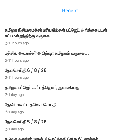
e
Recent
g
o
r
தமி​ழ​க நிதியமைச்சர் மரியவில்சன் பட்ஜெட் அறிக்கையுடன்
i
சட்டமன்றத்திற்கு வருகை….
e
s
11 hours ago
மத்திய அமைச்சர் அமித்ஷா தமிழகம் வருகை….
11 hours ago
தேவசெய்தி 6 / 8 / 26
11 hours ago
தமிழக பட்ஜெட் கூட்டத்தொடர் துவங்கியது…
1 day ago
தேனி மாவட்ட தவெக செய்தி…
1 day ago
தேவசெய்தி 5 / 8 / 26
1 day ago
தவெக அரசின் முதல் பட்​ஜெட்தேதி (ஆக.6) தாக்​கல் …