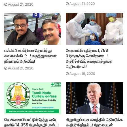
August 21, 2020
August 21, 2020
எஸ்.பி.பி உடல்நிலை தொடர்ந்து
கேரளாவில் புதிதாக 1,758
கவலைக்கிடம்…! மருத்துவமனை
பேர்களுக்கு கொரோனா…!
நிர்வாகம் அறிவிப்பு!
அதிர்ச்சியில் சுகாதாரத்துறை
அதிகாரிகள்!
August 21, 2020
August 19, 2020
சென்னையில் மட்டும் நேற்று ஒரே
விறுவிறுப்பான களத்தில் அமெரிக்க
நாளில் 14,355 பேருக்கு இ பாஸ்…!
அதிபர் தேர்தல்…! ஜோ பைடன்