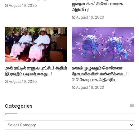
ஜனநாயக் கட்சி வேட்பாளராக
August 19, 2020
அறிவிப்பு!
August 19, 2020
மாலி நாட்டில் ராணுவ புரட்சி..! அதிபர்
உலகம் முழுவதும் கொரோனா
இப்ராஹிம் பவுபகர் கைது…!
நோயாளிகளின் எண்ணிக்கை…!
2.2 கோடியாக அதிகரிப்பு!
August 19, 2020
August 19, 2020
Categories
C
a
t