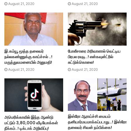
August 21, 2020
August 21, 2020
இ.கம்யூ மூத்த தலைவர்
போலீசாரை அரிவாளால் வெட்டிய
நல்லகண்ணுக்கு காய்ச்சல் ..!
பிரபல ரவுடி..! என்கவுன்ட்ரில்
மருத்துவமனையில் அனுமதி!
சுட்டுக்கொலை!
August 21, 2020
August 21, 2020
இஸ்ரோ ஆராய்ச்சி மையம்
அமெரிக்காவில் இந்த ஆண்டு
தனியார்மயமாக்கப்படாது…! இஸ்ரோ
மட்டும் 3,80,000 வீடியோக்கள்
தலைவர் சிவன் நம்பிக்கை!
நீக்கம்..! டிக்டாக் அறிவிப்பு!